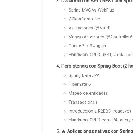
Desarrollo de APIs REST con Sprin
Spring MVC vs WebFlux
@RestController
Validaciones (@Valid)
Manejo de errores (@ControllerA
OpenAPI / Swagger
Hands-on:
CRUD REST, validación
Persistencia con Spring Boot (2 ho
Spring Data JPA
Hibernate 6
Mapeo de entidades
Transacciones
Introducción a R2DBC (reactivo)
Hands-on:
CRUD con JPA, query 
🔥 Aplicaciones nativas con Spring