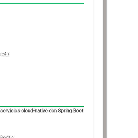
ce4j)
oservicios cloud-native con Spring Boot
 Boot 4