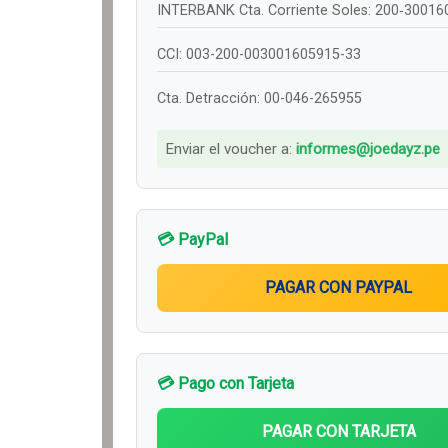
INTERBANK Cta. Corriente Soles: 200‑3001
CCI: 003-200-003001605915-33
Cta. Detracción: 00-046-265955
Enviar el voucher a:
informes@joedayz.pe
💳 PayPal
💳 Pago con Tarjeta
PAGAR CON TARJETA