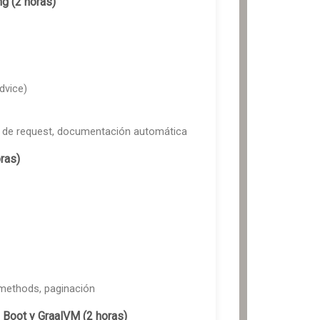
g (2 horas)
dvice)
 de request, documentación automática
ras)
methods, paginación
 Boot y GraalVM (2 horas)