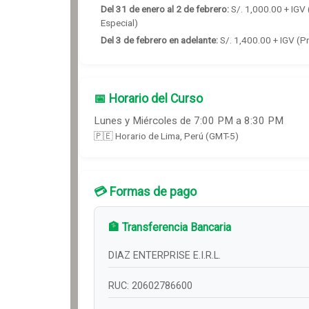
Del 31 de enero al 2 de febrero
:
S/.
1,000
.00 + IGV
Especial)
Del 3 de febrero en adelante
:
S/.
1,400
.00 + IGV
(P
📅 Horario del Curso
Lunes y Miércoles de 7:00 PM a 8:30 PM
🇵🇪 Horario de Lima, Perú (GMT-5)
💳 Formas de pago
🏦 Transferencia Bancaria
DIAZ ENTERPRISE E.I.R.L.
RUC: 20602786600