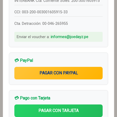
INTERBANK Cta. Corriente Soles: 200‑3001605915
CCI: 003-200-003001605915-33
Cta. Detracción: 00-046-265955
Enviar el voucher a:
informes@joedayz.pe
💳 PayPal
💳 Pago con Tarjeta
PAGAR CON TARJETA