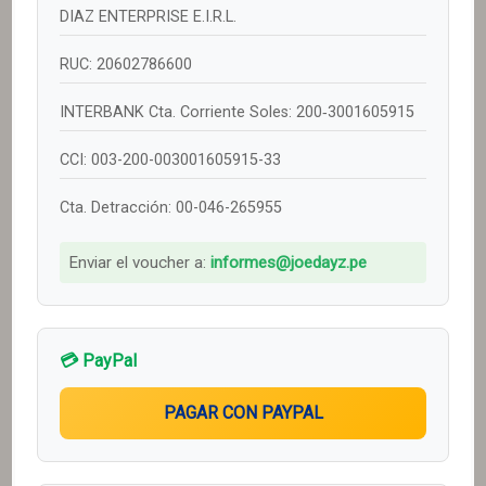
DIAZ ENTERPRISE E.I.R.L.
RUC: 20602786600
INTERBANK Cta. Corriente Soles: 200‑3001605915
CCI: 003-200-003001605915-33
Cta. Detracción: 00-046-265955
Enviar el voucher a:
informes@joedayz.pe
💳 PayPal