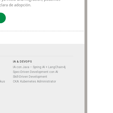
clara de adopción.
IA & DEVOPS
IA con Java – Spring AI + LangChain4j
Spec-Driven Development con AI
Skill-Driven Development
rkus
CKA: Kubernetes Administrator