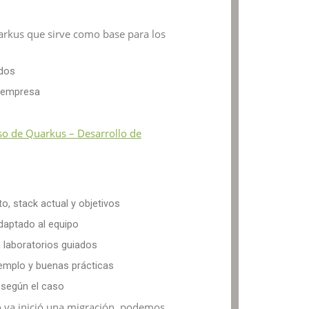
rkus que sirve como base para los
ados
u empresa
so de Quarkus – Desarrollo de
o, stack actual y objetivos
daptado al equipo
 laboratorios guiados
jemplo y buenas prácticas
 según el caso
o ya inició una migración, podemos