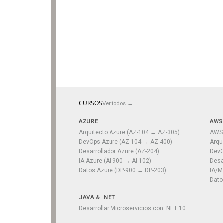
CURSOS
Ver todos →
AZURE
AWS
Arquitecto Azure (AZ-104 → AZ-305)
AWS 
DevOps Azure (AZ-104 → AZ-400)
Arqu
Desarrollador Azure (AZ-204)
DevO
IA Azure (AI-900 → AI-102)
Desa
Datos Azure (DP-900 → DP-203)
IA/M
Dato
JAVA & .NET
Desarrollar Microservicios con .NET 10